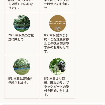
１２時）のみにな
一時停止のお知ら
ります。
せ
7/29 幸水梨のご配
8/2 幸水梨のご予
送に関して
約・ご配送受付停
止と午後店舗おや
すみのお知らせで
す。
8/1 本日は混雑が
8/5 本日より巨
予想されます。
峰、藤みのり、ブ
ラックビートの受
付を開始いたしま
す。