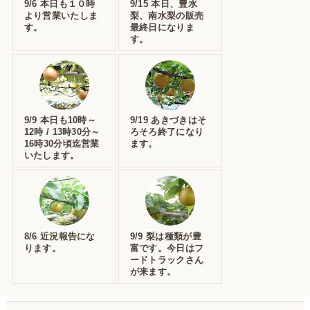
9/6 本日も１０時
9/15 本日、豊水
より営業いたしま
梨、南水梨の販売
す。
最終日になりま
す。
9/9 本日も10時～
9/19 あきづきはそ
12時 / 13時30分～
ろそろ終了になり
16時30分頃迄営業
ます。
いたします。
8/6 近況報告にな
9/9 梨は種類が豊
ります。
富です。今日はフ
ードトラックさん
が来ます。