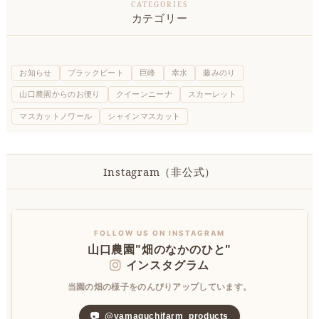
カテゴリー
お知らせ
ブラックビート
巨峰
幸水
藤みのり
山口農園からのお便り
クイーンニーナ
スカーレット
マスカットノワール
シャインマスカット
Instagram（非公式）
FOLLOW US ON INSTAGRAM
山口農園"畑のなかのひと"
インスタグラム
当園の畑の様子をのんびりアップしています。
📷
@yamaguchifarm_products