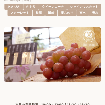
2025年9月4日木曜日
あきづき
かおり
クイーンニーナ
シャインマスカット
スカーレット
秋麗
翠峰
藤みのり
南水
豊水
本日の営業時間 10:00 - 12:00 / 13:30 - 16:30