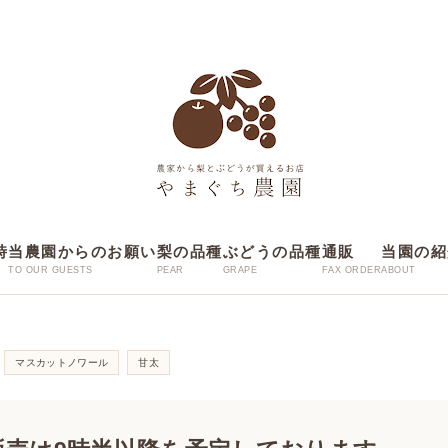
時
当農園からのお願い
梨の品種
ぶどうの品種
通販
当園の紹
マスカットノワール
甘太