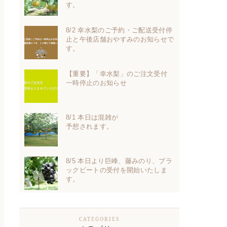
す。
8/2 幸水梨のご予約・ご配送受付停
止と午後店舗おやすみのお知らせで
す。
【重要】「幸水梨」のご注文受付
一時停止のお知らせ
8/1 本日は混雑が
予想されます。
8/5 本日より巨峰、藤みのり、ブラ
ックビートの受付を開始いたしま
す。