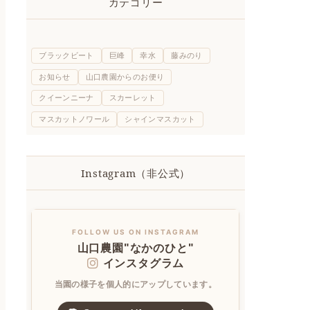
カテゴリー
ブラックビート
巨峰
幸水
藤みのり
お知らせ
山口農園からのお便り
クイーンニーナ
スカーレット
マスカットノワール
シャインマスカット
Instagram（非公式）
FOLLOW US ON INSTAGRAM
山口農園"なかのひと"
インスタグラム
当園の様子を個人的にアップしています。