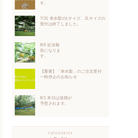
す。
7/31 幸水梨のLサイズ、2Lサイズの
受付は終了しました。
8/6 近況報
告になりま
す。
【重要】「幸水梨」のご注文受付
一時停止のお知らせ
8/1 本日は混雑が
予想されます。