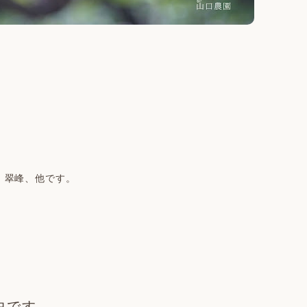
。
、翠峰、他です。
中です