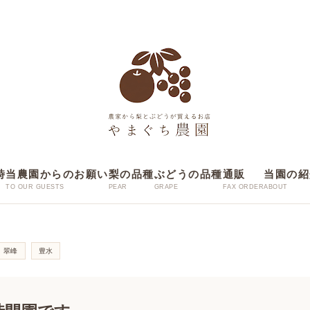
時
当農園からのお願い
梨の品種
ぶどうの品種
通販
当園の紹
翠峰
豊水