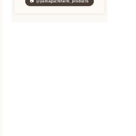
📷
@yamaguchifarm_products