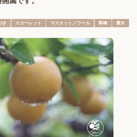
10時開園です。
づき
スカーレット
マスカットノワール
翠峰
豊水