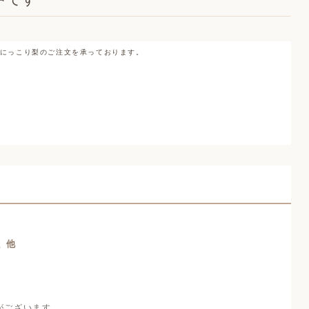
とにっこり梨のご注文を承っております。
、他
がございます。