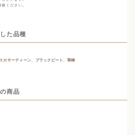
容赦ください。
了した品種
スカサーティーン、ブラックビート、翠峰
中の商品