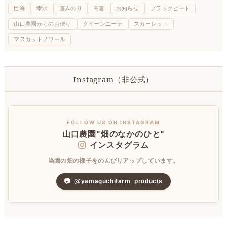
巨峰
幸水
藤みのり
高妻
お知らせ
ブラックビート
山口農園からのお便り
クイーンニーナ
スカーレット
マスカットノワール
Instagram（非公式）
FOLLOW US ON INSTAGRAM
山口農園"畑のなかのひと"
インスタグラム
当園の畑の様子をのんびりアップしています。
📷
@yamaguchifarm_products