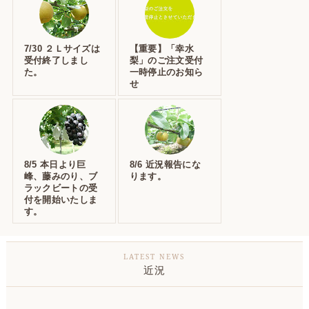
7/30 ２Ｌサイズは
【重要】「幸水
受付終了しまし
梨」のご注文受付
た。
一時停止のお知ら
せ
8/5 本日より巨
8/6 近況報告にな
峰、藤みのり、ブ
ります。
ラックビートの受
付を開始いたしま
す。
近況