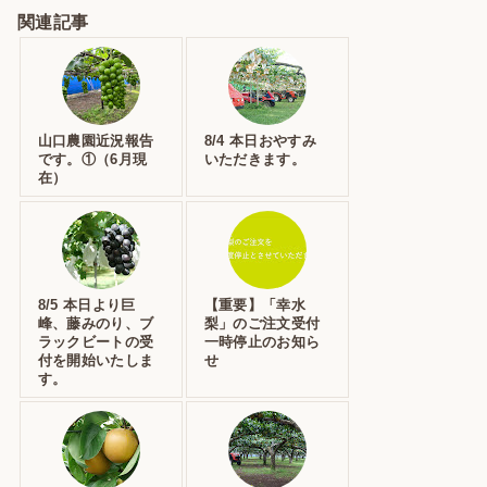
関連記事
山口農園近況報告
8/4 本日おやすみ
です。①（6月現
いただきます。
在）
8/5 本日より巨
【重要】「幸水
峰、藤みのり、ブ
梨」のご注文受付
ラックビートの受
一時停止のお知ら
付を開始いたしま
せ
す。