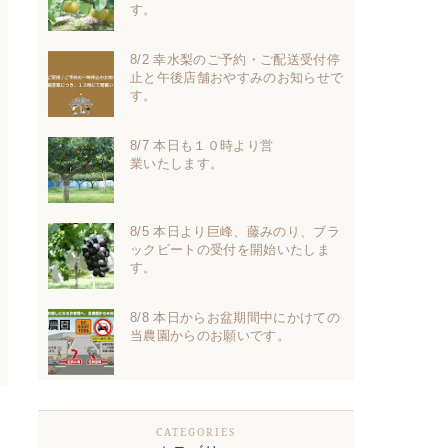
す。
8/2 幸水梨のご予約・ご配送受付停
止と午後店舗おやすみのお知らせで
す。
8/7 本日も１０時より営
業いたします。
8/5 本日より巨峰、藤みのり、ブラ
ックビートの受付を開始いたしま
す。
8/8 本日からお盆期間中にかけての
当農園からのお願いです。