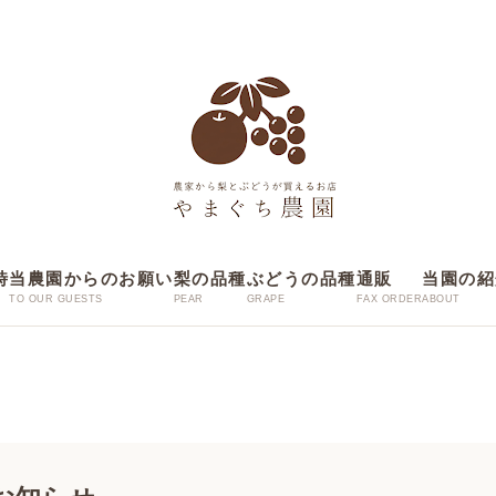
時
当農園からのお願い
梨の品種
ぶどうの品種
通販
当園の紹