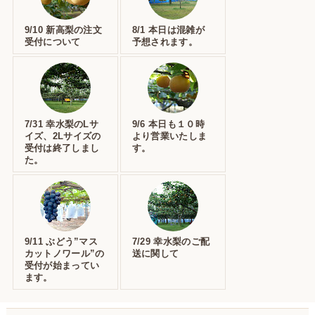
9/10 新高梨の注文
8/1 本日は混雑が
受付について
予想されます。
7/31 幸水梨のLサ
9/6 本日も１０時
イズ、2Lサイズの
より営業いたしま
受付は終了しまし
す。
た。
9/11 ぶどう”マス
7/29 幸水梨のご配
カットノワール”の
送に関して
受付が始まってい
ます。