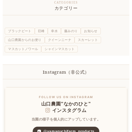
カテゴリー
ブラックビート
巨峰
幸水
藤みのり
お知らせ
山口農園からのお便り
クイーンニーナ
スカーレット
マスカットノワール
シャインマスカット
Instagram（非公式）
FOLLOW US ON INSTAGRAM
山口農園"なかのひと"
インスタグラム
当園の様子を個人的にアップしています。
📷
@yamaguchifarm_products