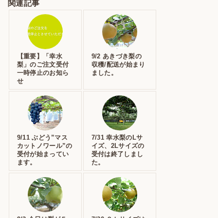
関連記事
【重要】「幸水
9/2 あきづき梨の
梨」のご注文受付
収穫/配送が始まり
一時停止のお知ら
ました。
せ
9/11 ぶどう”マス
7/31 幸水梨のLサ
カットノワール”の
イズ、2Lサイズの
受付が始まってい
受付は終了しまし
ます。
た。