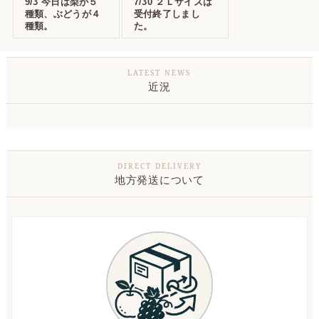
9/3 今日は梨が５
7/30 ２Ｌサイズは
種類、ぶどうが４
受付終了しまし
種類。
た。
近況
地方発送について