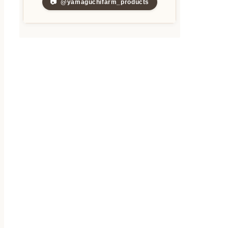
📷
@yamaguchifarm_products