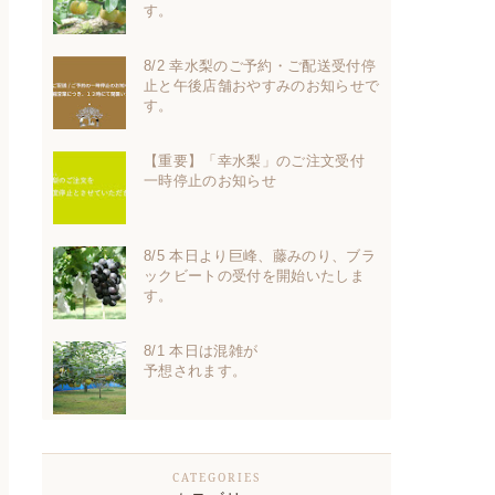
す。
8/2 幸水梨のご予約・ご配送受付停
止と午後店舗おやすみのお知らせで
す。
【重要】「幸水梨」のご注文受付
一時停止のお知らせ
8/5 本日より巨峰、藤みのり、ブラ
ックビートの受付を開始いたしま
す。
8/1 本日は混雑が
予想されます。