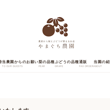
時
当農園からのお願い
梨の品種
ぶどうの品種
通販
当園の紹