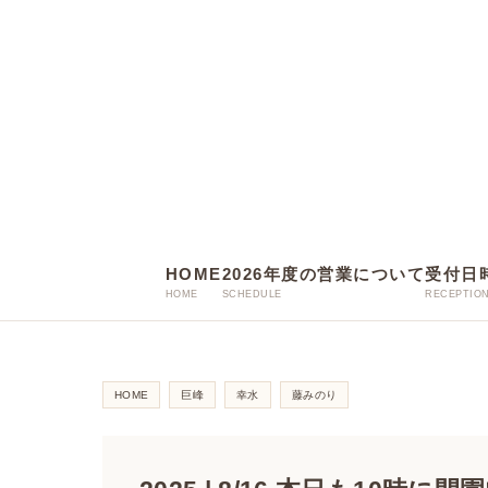
HOME
2026年度の営業について
受付日
HOME
巨峰
幸水
藤みのり