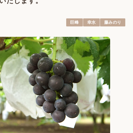
に開園いたします。
巨峰
幸水
藤みのり