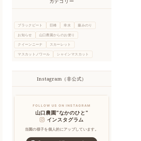
カテゴリー
ブラックビート
巨峰
幸水
藤みのり
お知らせ
山口農園からのお便り
クイーンニーナ
スカーレット
マスカットノワール
シャインマスカット
Instagram（非公式）
FOLLOW US ON INSTAGRAM
山口農園"なかのひと"
インスタグラム
当園の様子を個人的にアップしています。