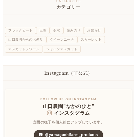
カテゴリー
ブラックビート
巨峰
幸水
藤みのり
お知らせ
山口農園からのお便り
クイーンニーナ
スカーレット
マスカットノワール
シャインマスカット
Instagram（非公式）
FOLLOW US ON INSTAGRAM
山口農園"なかのひと"
インスタグラム
当園の様子を個人的にアップしています。
📷
@yamaguchifarm_products