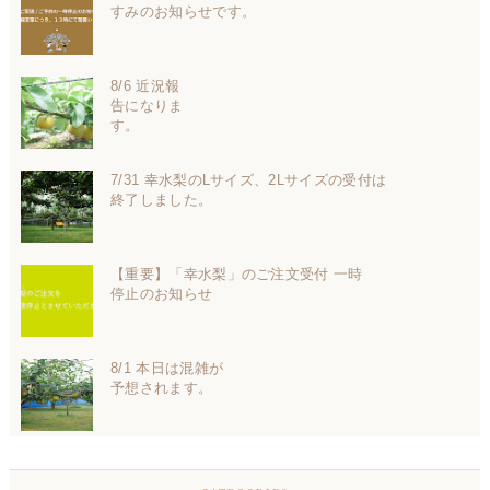
すみのお知らせです。
8/6 近況報
告になりま
す。
7/31 幸水梨のLサイズ、2Lサイズの受付は
終了しました。
【重要】「幸水梨」のご注文受付 一時
停止のお知らせ
8/1 本日は混雑が
予想されます。