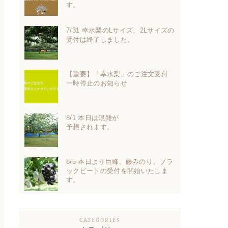
す。
7/31 幸水梨のLサイズ、2Lサイズの
受付は終了しました。
【重要】「幸水梨」のご注文受付
一時停止のお知らせ
8/1 本日は混雑が
予想されます。
8/5 本日より巨峰、藤みのり、ブラ
ックビートの受付を開始いたしま
す。