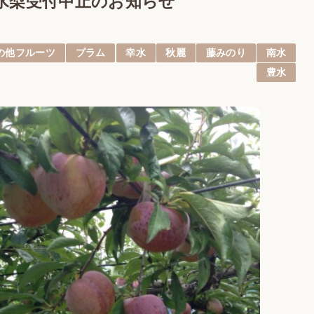
と豊水梨受付中止のお知らせ
の他フルーツ
プラム
幸水
秋麗
藤みのり
南水
豊水