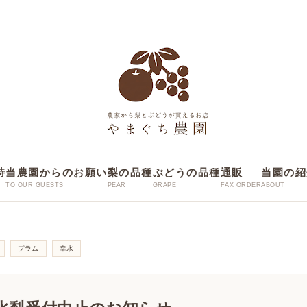
時
当農園からのお願い
梨の品種
ぶどうの品種
通販
当園の紹
プラム
幸水