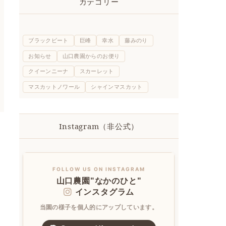
カテゴリー
ブラックビート
巨峰
幸水
藤みのり
お知らせ
山口農園からのお便り
クイーンニーナ
スカーレット
マスカットノワール
シャインマスカット
Instagram（非公式）
FOLLOW US ON INSTAGRAM
山口農園"なかのひと"
インスタグラム
当園の様子を個人的にアップしています。